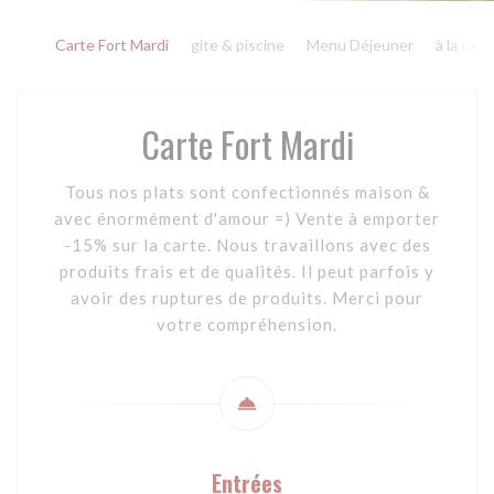
Carte Fort Mardi
gite & piscine
Menu Déjeuner
à la cart
Carte Fort Mardi
Tous nos plats sont confectionnés maison &
avec énormément d'amour =) Vente à emporter
-15% sur la carte. Nous travaillons avec des
produits frais et de qualités. Il peut parfois y
avoir des ruptures de produits. Merci pour
votre compréhension.
Entrées