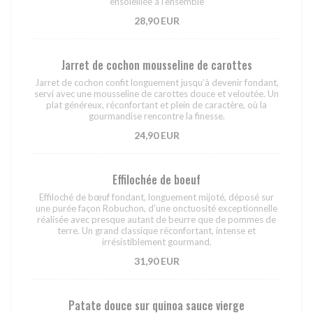
ensoleillée à l’ensemble
28,90 EUR
Jarret de cochon mousseline de carottes
Jarret de cochon confit longuement jusqu’à devenir fondant,
servi avec une mousseline de carottes douce et veloutée. Un
plat généreux, réconfortant et plein de caractère, où la
gourmandise rencontre la finesse.
24,90 EUR
Effilochée de boeuf
Effiloché de bœuf fondant, longuement mijoté, déposé sur
une purée façon Robuchon, d’une onctuosité exceptionnelle
réalisée avec presque autant de beurre que de pommes de
terre. Un grand classique réconfortant, intense et
irrésistiblement gourmand.
31,90 EUR
Patate douce sur quinoa sauce vierge