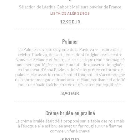
Sélection de Laetitia Gaborit Meilleurs ouvrier de France
LISTA DE ALÉRGENOS
12,90 EUR
Palmier
Le Palmier, revisite élégante de la Pavlova ✨ Inspiré de la
célèbre Pavlova, dessert aérien dont l’origine oscille entre
Nouvelle-Zélande et Australie, ce classique rend hommage à
une meringue légère comme un tutu de danseuse, imaginée
en l’honneur d’Anna Pavlova. Ici réinterprétée en forme de
palmier, elle associe croustillant et fondant, et s’accompagne
d’un sorbet mangue et framboise, mêlant exotisme et acidité
pour une finale fraîche, fruitée et délicatement équilibrée.
8,90 EUR
Crème brulée au praliné
La crème brulée était déjà proposé sur la table des rois mais
à l'époque elle est brulée avec un fer rougi sur une flamme
comme un fer à cheval
8,90 EUR