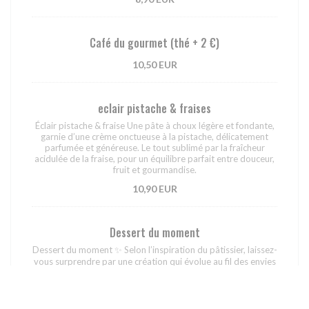
Café du gourmet (thé + 2 €)
10,50 EUR
eclair pistache & fraises
Éclair pistache & fraise Une pâte à choux légère et fondante,
garnie d’une crème onctueuse à la pistache, délicatement
parfumée et généreuse. Le tout sublimé par la fraîcheur
acidulée de la fraise, pour un équilibre parfait entre douceur,
fruit et gourmandise.
10,90 EUR
Dessert du moment
Dessert du moment ✨ Selon l’inspiration du pâtissier, laissez-
vous surprendre par une création qui évolue au fil des envies
et des saisons. Tantôt un mi-cuit chocolat au cœur coulant de
pistache servi en cocotte, tantôt une autre douceur
gourmande et inattendue… Un dessert unique, créatif et
toujours généreux, pour finir le repas sur une belle surprise.